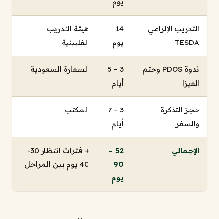
يوم
التدريب الإلزامي
14
هيئة التدريب
TESDA
يوم
الفلبينية
ندوة PDOS وختم
3 – 5
السفارة السعودية
الفيزا
أيام
حجز التذكرة
3 – 7
المكتب
والسفر
أيام
الإجمالي
52 –
+ فترات انتظار 30-
90
40 يوم بين المراحل
يوم