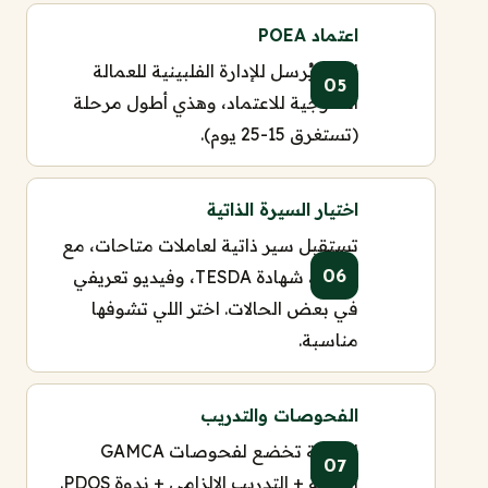
اعتماد POEA
العقد يُرسل للإدارة الفلبينية للعمالة
الخارجية للاعتماد، وهذي أطول مرحلة
(تستغرق 15-25 يوم).
اختيار السيرة الذاتية
تستقبل سير ذاتية لعاملات متاحات، مع
صورة، شهادة TESDA، وفيديو تعريفي
في بعض الحالات. اختر اللي تشوفها
مناسبة.
الفحوصات والتدريب
العاملة تخضع لفحوصات GAMCA
الطبية + التدريب الإلزامي + ندوة PDOS.