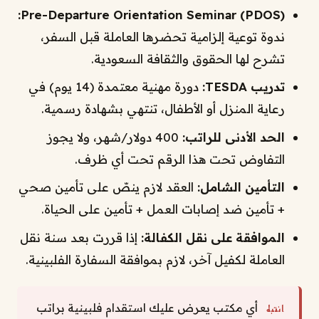
Pre-Departure Orientation Seminar (PDOS):
ندوة توعية إلزامية تحضرها العاملة قبل السفر،
تشرح لها الحقوق والثقافة السعودية.
تدريب TESDA:
دورة مهنية معتمدة (14 يوم) في
رعاية المنزل أو الأطفال، تنتهي بشهادة رسمية.
الحد الأدنى للراتب:
400 دولار/شهر، ولا يجوز
التفاوض تحت هذا الرقم تحت أي ظرف.
التأمين الشامل:
العقد لازم ينصّ على تأمين صحي
+ تأمين ضد إصابات العمل + تأمين على الحياة.
الموافقة على نقل الكفالة:
إذا قررت بعد سنة نقل
العاملة لكفيل آخر، لازم بموافقة السفارة الفلبينية.
أي مكتب يعرض عليك استقدام فلبينية براتب
انتبه