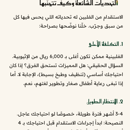
التحديات الشائعة وكيف تتجنّبها
الاستقدام من الفلبين له تحدياته اللي يحس فيها كل
من سبق وجرّب. خلّنا نوضّحها بصراحة:
1. التكلفة الأعلى
الفلبينية ممكن تكون أغلى بـ 6,000 ريال من الإثيوبية.
السؤال الحقيقي: هل المميزات تستحق الفرق؟ إذا كان
احتياجك أساسي (تنظيف وطبخ بسيط)، الإجابة لا. أما
إذا تبغى رعاية أطفال صغار وتطوير لغتهم، نعم.
2. الانتظار الطويل
3-4 أشهر فترة طويلة، خصوصًا لو احتياجك عاجل.
النصيحة: ابدأ إجراءات الاستقدام قبل احتياجك بـ 4