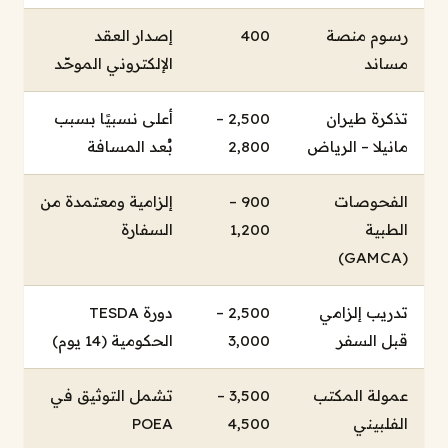
رسوم منصة
400
إصدار العقد
مساند
الإلكتروني الموحّد
تذكرة طيران
2,500 –
أعلى نسبيًا بسبب
مانيلا – الرياض
2,800
بُعد المسافة
الفحوصات
900 –
إلزامية ومعتمدة من
الطبية
1,200
السفارة
(GAMCA)
تدريب إلزامي
2,500 –
دورة TESDA
قبل السفر
3,000
الحكومية (14 يوم)
عمولة المكتب
3,500 –
تشمل التوثيق في
الفلبيني
4,500
POEA