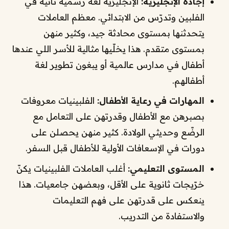
إجادة الإنجليزية:
الإنجليزية لغة رسمية ثانية في
الفلبين وتدرّس من الابتدائي. معظم العاملات
يتحدثنها بمستوى محادثة جيد، وكثير منهن
بمستوى متقدم. هذا يخلّيها مثالية للأسر اللي عندها
أطفال في مدارس عالمية أو يبغون تطوير لغة
أطفالهم.
المهارات في رعاية الأطفال:
الفلبينيات معروفات
بصبرهن مع الأطفال وقدرتهن على التعامل مع
الرضّع وحديثي الولادة. كثير منهن يحصلن على
دورات في الإسعافات الأولية للأطفال قبل السفر.
المستوى التعليمي:
أغلب العاملات الفلبينيات يكنّ
خرّيجات ثانوية على الأقل، وبعضهن جامعيات. هذا
ينعكس على قدرتهن على فهم التعليمات
والاستفادة من التدريب.