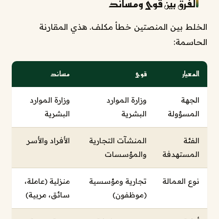
الفرق بين قوى ومساند
الخلط بين المنصتين خطأ مكلف. هذي المقارنة
الحاسمة:
المعيار
قوى
مساند
الجهة
وزارة الموارد
وزارة الموارد
المسؤولة
البشرية
البشرية
الفئة
المنشآت التجارية
الأفراد والأسر
المستهدفة
والمؤسسات
نوع العمالة
تجارية ومؤسسية
منزلية (عاملة،
(موظفون)
سائق، مربية)