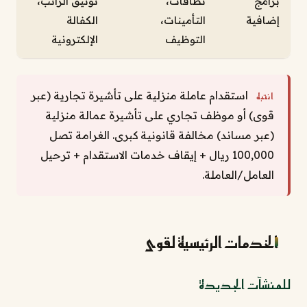
برامج
نطاقات،
توثيق الراتب،
إضافية
التأمينات،
الكفالة
التوظيف
الإلكترونية
استقدام عاملة منزلية على تأشيرة تجارية (عبر
انتبه
قوى) أو موظف تجاري على تأشيرة عمالة منزلية
(عبر مساند) مخالفة قانونية كبرى. الغرامة تصل
100,000 ريال + إيقاف خدمات الاستقدام + ترحيل
العامل/العاملة.
الخدمات الرئيسية لقوى
للمنشآت الجديدة