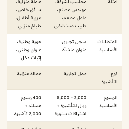
أمثلة
محاسب لشركة،
عاملة منزلية،
مهندس مصنع،
سائق خاص،
عامل مطعم،
مربية أطفال،
طبيب مستشفى
طباخ منزلي
المتطلبات
سجل تجاري،
هوية وطنية،
الأساسية
عنوان منشأة
عنوان وطني،
إثبات دخل
نوع
عمل تجارية
عمالة منزلية
التأشيرة
الرسوم
2,000 – 5,000
400 رسوم
الأساسية
ريال للتأشيرة +
مساند +
اشتراكات سنوية
2,000 تأشيرة