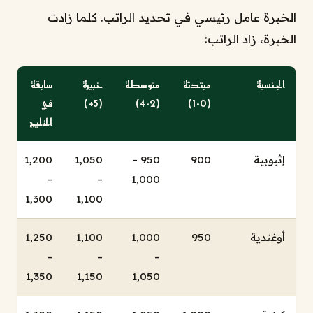
الخبرة عامل رئيسي في تحديد الراتب. كلما زادت
الخبرة، زاد الراتب:
الجنسية
مبتدئة
متوسطة
خبيرة
سابقة
(0-1)
(2-4)
(5+)
في
الخليج
إثيوبية
900
950 –
1,050
1,200
–
–
1,000
1,300
1,100
أوغندية
950
1,000
1,100
1,250
–
–
–
1,350
1,150
1,050